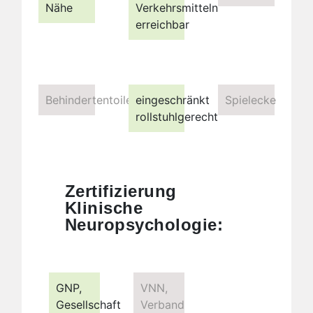
Nähe
Verkehrsmitteln
erreichbar
Behindertentoilette
eingeschränkt
Spielecke
rollstuhlgerecht
Zertifizierung
Klinische
Neuropsychologie:
GNP,
VNN,
Gesellschaft
Verband